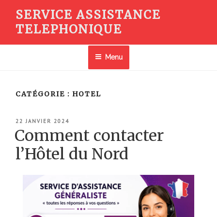
Aller
SERVICE ASSISTANCE
au
TELEPHONIQUE
contenu
principal
Menu
CATÉGORIE :
HOTEL
PUBLIÉ
22 JANVIER 2024
LE
Comment contacter
l’Hôtel du Nord