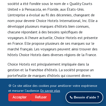
société a été fondée sous le nom de « Quality Courts
United » à Pensacola, en Floride, aux États-Unis.
L’entreprise a évolué au fil des décennies, changeant de
nom pour devenir Choice Hotels International, Inc. Elle a
développé plusieurs marques d’hôtels bien connues,
chacune répondant à des besoins spécifiques de
voyageurs. A l’heure actuelle, Choice Hotels est présente
en France. Elle propose plusieurs de ses marques sur le
marché français. Les voyageurs peuvent ainsi trouver des
hôtels Choice Hotels dans diverses régions de la France.
Choice Hotels est principalement impliquée dans la
gestion et la franchise d’hôtels. La société propose un
portefeuille de marques d’hôtels qui couvrent divers
segments du marché de l’hébergement, notamment :
🍪 Ce site utilise des cookies pour améliorer votre expérience
Comfort : Cette marque propose un hébergement
et mesurer l’audience.
En savoir plus
abordable et confortable pour les voyageurs ;
Accepter
Refuser
📞 Besoin d’aide ?
Quality : cette enseigne offre un bon rapport qualité-prix