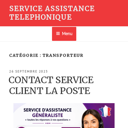
Aller
SERVICE ASSISTANCE
au
TELEPHONIQUE
contenu
principal
Menu
CATÉGORIE :
TRANSPORTEUR
PUBLIÉ
26 SEPTEMBRE 2023
LE
CONTACT SERVICE
CLIENT LA POSTE