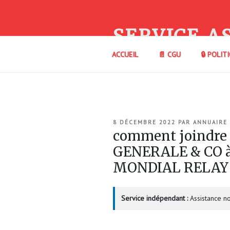
Aller
au
contenu
SERVICE A
principal
ACCUEIL
📄 CGU
🔒 POLIT
PUBLIÉ
8 DÉCEMBRE 2022
PAR
ANNUAIRE
LE
comment joindr
GENERALE & CO à
MONDIAL RELAY
Service indépendant :
Assistance no