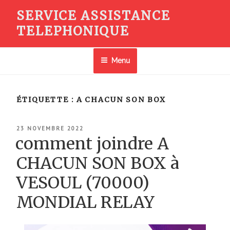
Aller
SERVICE ASSISTANCE
au
TELEPHONIQUE
contenu
principal
Menu
ÉTIQUETTE :
A CHACUN SON BOX
PUBLIÉ
23 NOVEMBRE 2022
LE
comment joindre A
CHACUN SON BOX à
VESOUL (70000)
MONDIAL RELAY