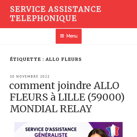
Aller
SERVICE ASSISTANCE
au
TELEPHONIQUE
contenu
principal
Menu
ÉTIQUETTE :
ALLO FLEURS
PUBLIÉ
10 NOVEMBRE 2022
LE
comment joindre ALLO
FLEURS à LILLE (59000)
MONDIAL RELAY