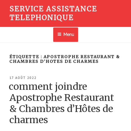
Aller
SERVICE ASSISTANCE
au
TELEPHONIQUE
contenu
principal
Menu
ÉTIQUETTE :
APOSTROPHE RESTAURANT &
CHAMBRES D’HOTES DE CHARMES
PUBLIÉ
17 AOÛT 2022
LE
comment joindre
Apostrophe Restaurant
& Chambres d’Hôtes de
charmes