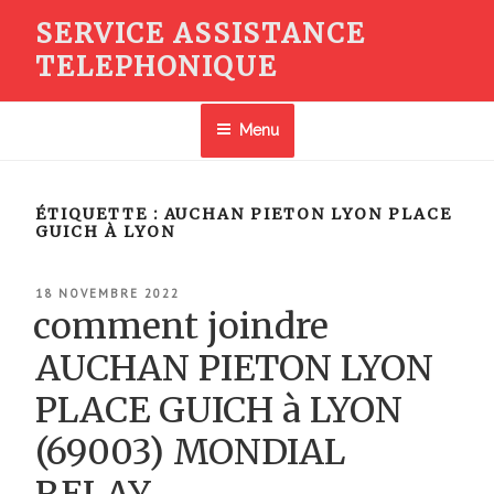
Aller
SERVICE ASSISTANCE
au
TELEPHONIQUE
contenu
principal
Menu
ÉTIQUETTE :
AUCHAN PIETON LYON PLACE
GUICH À LYON
PUBLIÉ
18 NOVEMBRE 2022
LE
comment joindre
AUCHAN PIETON LYON
PLACE GUICH à LYON
(69003) MONDIAL
RELAY