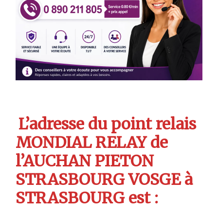
L’adresse du point relais
MONDIAL RELAY de
l’AUCHAN PIETON
STRASBOURG VOSGE à
STRASBOURG est :