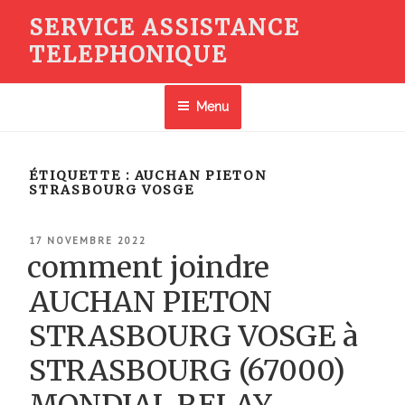
Aller
SERVICE ASSISTANCE
au
TELEPHONIQUE
contenu
principal
Menu
ÉTIQUETTE :
AUCHAN PIETON
STRASBOURG VOSGE
PUBLIÉ
17 NOVEMBRE 2022
LE
comment joindre
AUCHAN PIETON
STRASBOURG VOSGE à
STRASBOURG (67000)
MONDIAL RELAY