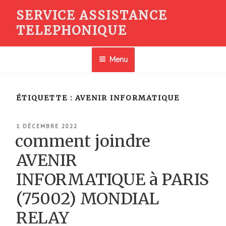
Aller
SERVICE ASSISTANCE
au
TELEPHONIQUE
contenu
principal
Menu
ÉTIQUETTE :
AVENIR INFORMATIQUE
PUBLIÉ
1 DÉCEMBRE 2022
LE
comment joindre
AVENIR
INFORMATIQUE à PARIS
(75002) MONDIAL
RELAY