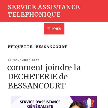
Aller
SERVICE ASSISTANCE
au
TELEPHONIQUE
contenu
principal
Menu
ÉTIQUETTE :
BESSANCOURT
PUBLIÉ
24 NOVEMBRE 2022
LE
comment joindre la
DECHETERIE de
BESSANCOURT