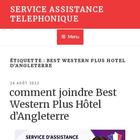
Aller
SERVICE ASSISTANCE
au
TELEPHONIQUE
contenu
principal
Menu
ÉTIQUETTE :
BEST WESTERN PLUS HOTEL
D’ANGLETERRE
PUBLIÉ
26 AOÛT 2022
LE
comment joindre Best
Western Plus Hôtel
d’Angleterre