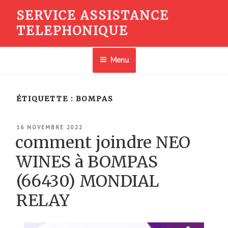
Aller
SERVICE ASSISTANCE
au
TELEPHONIQUE
contenu
principal
Menu
ÉTIQUETTE :
BOMPAS
PUBLIÉ
16 NOVEMBRE 2022
LE
comment joindre NEO
WINES à BOMPAS
(66430) MONDIAL
RELAY