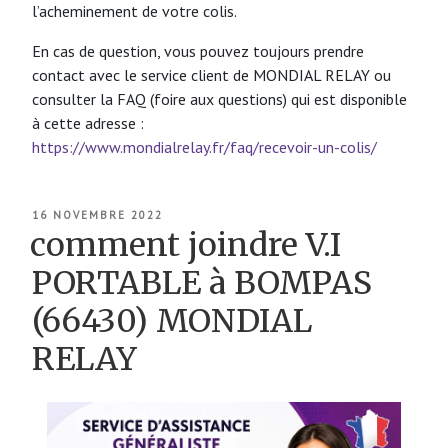
l’acheminement de votre colis.
En cas de question, vous pouvez toujours prendre
contact avec le service client de MONDIAL RELAY ou
consulter la FAQ (foire aux questions) qui est disponible
à cette adresse :
https://www.mondialrelay.fr/faq/recevoir-un-colis/
PUBLIÉ
16 NOVEMBRE 2022
LE
comment joindre V.I
PORTABLE à BOMPAS
(66430) MONDIAL
RELAY