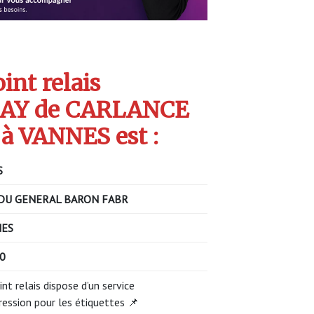
int relais
AY de CARLANCE
à VANNES est :
S
DU GENERAL BARON FABR
NES
0
int relais dispose d’un service
ression pour les étiquettes 📌