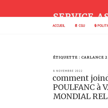
Aller
au
contenu
SERVICE A
principal
ACCUEIL
📄 CGU
🔒 POLIT
ÉTIQUETTE :
CARLANCE 2
PUBLIÉ
8 NOVEMBRE 2022
LE
comment join
POULFANC à V
MONDIAL REL