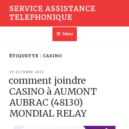
Aller
SERVICE ASSISTANCE
au
TELEPHONIQUE
contenu
principal
Menu
ÉTIQUETTE :
CASINO
PUBLIÉ
19 OCTOBRE 2022
LE
comment joindre
CASINO à AUMONT
AUBRAC (48130)
MONDIAL RELAY