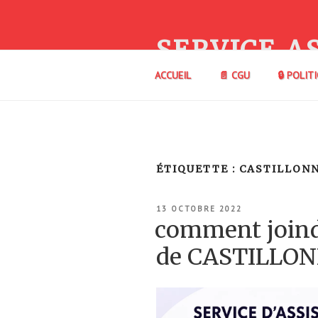
Aller
au
contenu
SERVICE A
principal
ACCUEIL
📄 CGU
🔒 POLIT
ÉTIQUETTE :
CASTILLON
PUBLIÉ
13 OCTOBRE 2022
LE
comment join
de CASTILLO