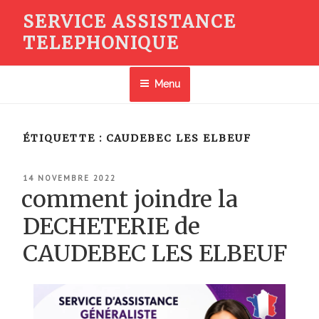
Aller
SERVICE ASSISTANCE
au
TELEPHONIQUE
contenu
principal
Menu
ÉTIQUETTE :
CAUDEBEC LES ELBEUF
PUBLIÉ
14 NOVEMBRE 2022
LE
comment joindre la
DECHETERIE de
CAUDEBEC LES ELBEUF