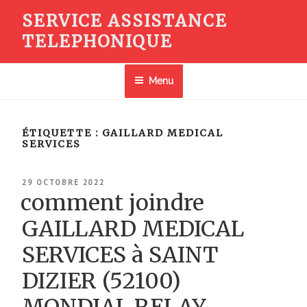
Aller
SERVICE ASSISTANCE
au
TELEPHONIQUE
contenu
principal
Menu
ÉTIQUETTE :
GAILLARD MEDICAL
SERVICES
PUBLIÉ
29 OCTOBRE 2022
LE
comment joindre
GAILLARD MEDICAL
SERVICES à SAINT
DIZIER (52100)
MONDIAL RELAY