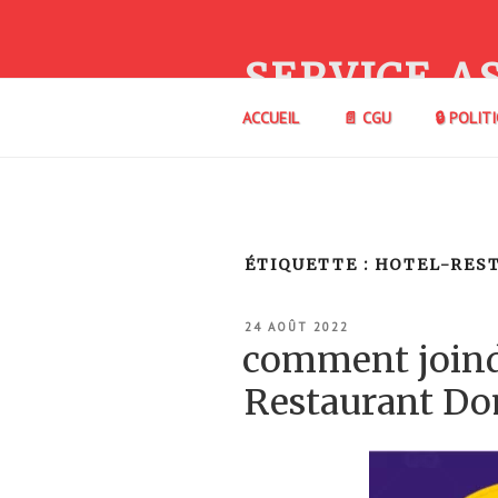
Aller
au
contenu
SERVICE A
principal
ACCUEIL
📄 CGU
🔒 POLIT
ÉTIQUETTE :
HOTEL-REST
PUBLIÉ
24 AOÛT 2022
LE
comment joind
Restaurant Do