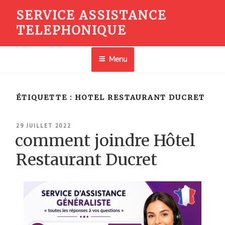
Aller
SERVICE ASSISTANCE
au
TELEPHONIQUE
contenu
principal
Menu
ÉTIQUETTE :
HOTEL RESTAURANT DUCRET
PUBLIÉ
29 JUILLET 2022
LE
comment joindre Hôtel
Restaurant Ducret