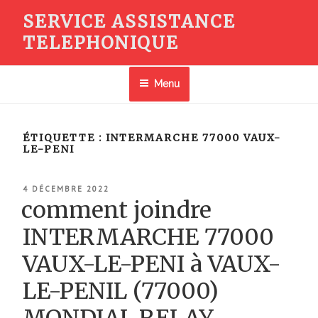
Aller
SERVICE ASSISTANCE
au
TELEPHONIQUE
contenu
principal
Menu
ÉTIQUETTE :
INTERMARCHE 77000 VAUX-
LE-PENI
PUBLIÉ
4 DÉCEMBRE 2022
LE
comment joindre
INTERMARCHE 77000
VAUX-LE-PENI à VAUX-
LE-PENIL (77000)
MONDIAL RELAY