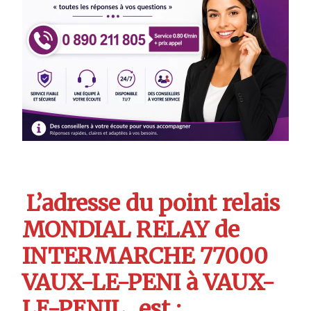
L’adresse du point relais
MONDIAL RELAY de
INTERMARCHE 77000
VAUX-LE-PENI à VAUX-
LE-PENIL
est :