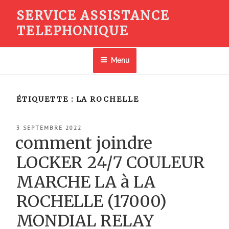
Aller
SERVICE ASSISTANCE
au
TELEPHONIQUE
contenu
principal
Menu
ÉTIQUETTE :
LA ROCHELLE
PUBLIÉ
3 SEPTEMBRE 2022
LE
comment joindre
LOCKER 24/7 COULEUR
MARCHE LA à LA
ROCHELLE (17000)
MONDIAL RELAY