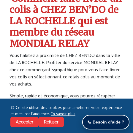
colis à CHEZ BEN’DO de
LA ROCHELLE qui est
membre du réseau
MONDIAL RELAY
Vous habitez à proximité de CHEZ BEN’DO dans la ville
de LA ROCHELLE. Profiter du service MONDIAL RELAY
chez ce commerçant sympathique pour vous faire livrer
vos colis en sélectionnant ce relais colis au moment de
vos achats.
Simple, rapide et économique, vous pourrez récupérer
votre colis quand vous le souhaitez.
🍪 Ce site utilise des cookies pour améliorer votre expérience
et mesurer l’audience.
En savoir plus
Vous pouvez aussi utiliser CHEZ BEN’DO à LA
ROCHELLE pour vous faire livrer vos colis en provenance
Accepter
Refuser
📞 Besoin d’aide ?
des particuliers.