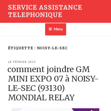
Aller
SERVICE ASSISTANCE
au
TELEPHONIQUE
contenu
principal
Menu
ÉTIQUETTE :
NOISY-LE-SEC
PUBLIÉ
20 FÉVRIER 2023
LE
comment joindre GM
MINI EXPO 07 à NOISY-
LE-SEC (93130)
MONDIAL RELAY