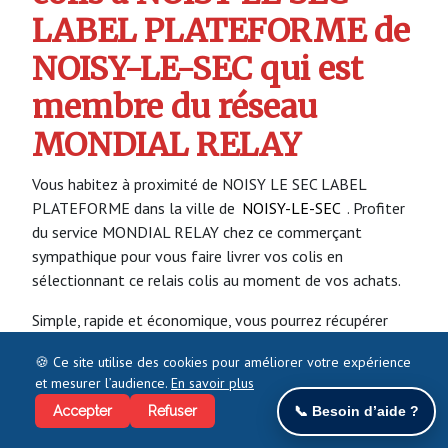
LABEL PLATEFORME de
NOISY-LE-SEC qui est
membre du réseau
MONDIAL RELAY
Vous habitez à proximité de NOISY LE SEC LABEL
PLATEFORME dans la ville de
NOISY-LE-SEC
. Profiter
du service MONDIAL RELAY chez ce commerçant
sympathique pour vous faire livrer vos colis en
sélectionnant ce relais colis au moment de vos achats.
Simple, rapide et économique, vous pourrez récupérer
votre colis quand vous le souhaitez.
🍪 Ce site utilise des cookies pour améliorer votre expérience
et mesurer l’audience.
En savoir plus
Vous pouvez aussi utiliser NOISY LE SEC LABEL
PLATEFORME à NOISY-LE-SEC pour vous faire livrer vos
Accepter
Refuser
📞 Besoin d’aide ?
colis en provenance des particuliers.