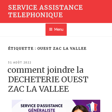
Aller
SERVICE ASSISTANCE
au
TELEPHONIQUE
contenu
principal
Menu
ÉTIQUETTE :
OUEST ZAC LA VALLEE
PUBLIÉ
31 AOÛT 2022
LE
comment joindre la
DECHETERIE OUEST
ZAC LA VALLEE