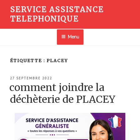
Aller
SERVICE ASSISTANCE
au
TELEPHONIQUE
contenu
principal
Menu
ÉTIQUETTE :
PLACEY
PUBLIÉ
27 SEPTEMBRE 2022
LE
comment joindre la
déchèterie de PLACEY