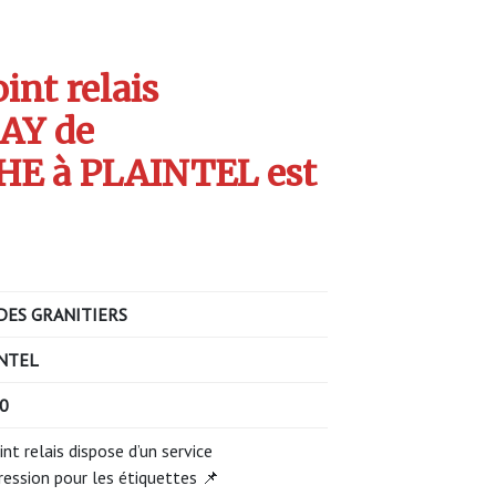
int relais
AY de
E à PLAINTEL est
DES GRANITIERS
NTEL
40
int relais dispose d’un service
ression pour les étiquettes 📌