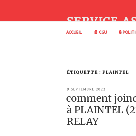
Aller
au
contenu
SERVICE A
principal
ACCUEIL
📄 CGU
🔒 POLIT
ÉTIQUETTE :
PLAINTEL
PUBLIÉ
9 SEPTEMBRE 2022
LE
comment joi
à PLAINTEL (
RELAY