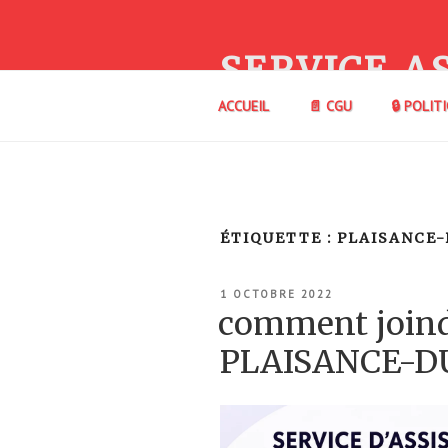
Aller
au
contenu
SERVICE A
principal
ACCUEIL
📄 CGU
🔒 POLIT
ÉTIQUETTE :
PLAISANCE
PUBLIÉ
1 OCTOBRE 2022
LE
comment joindr
PLAISANCE-D