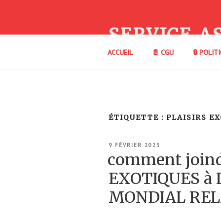
Aller
au
contenu
SERVICE A
principal
ACCUEIL
📄 CGU
🔒 POLIT
ÉTIQUETTE :
PLAISIRS E
PUBLIÉ
9 FÉVRIER 2023
LE
comment joind
EXOTIQUES à 
MONDIAL REL