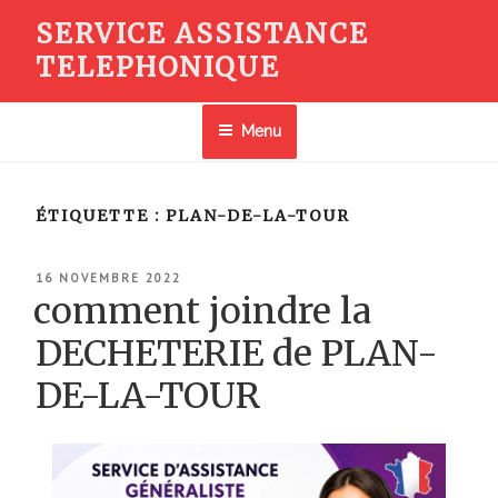
Aller
SERVICE ASSISTANCE
au
TELEPHONIQUE
contenu
principal
Menu
ÉTIQUETTE :
PLAN-DE-LA-TOUR
PUBLIÉ
16 NOVEMBRE 2022
LE
comment joindre la
DECHETERIE de PLAN-
DE-LA-TOUR