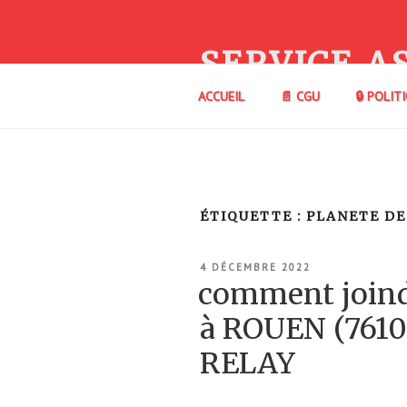
Aller
au
contenu
SERVICE A
principal
ACCUEIL
📄 CGU
🔒 POLIT
ÉTIQUETTE :
PLANETE D
PUBLIÉ
4 DÉCEMBRE 2022
LE
comment join
à ROUEN (761
RELAY