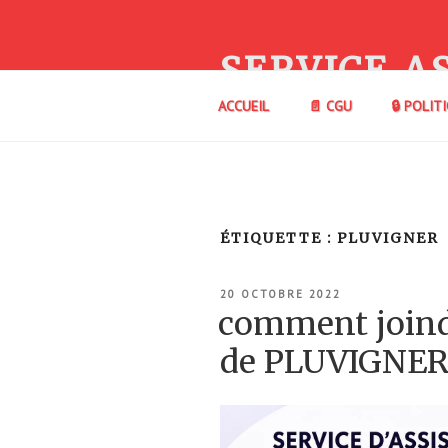
Aller
au
contenu
SERVICE A
principal
ACCUEIL
📄 CGU
🔒 POLIT
ÉTIQUETTE :
PLUVIGNER
PUBLIÉ
20 OCTOBRE 2022
LE
comment join
de PLUVIGNE