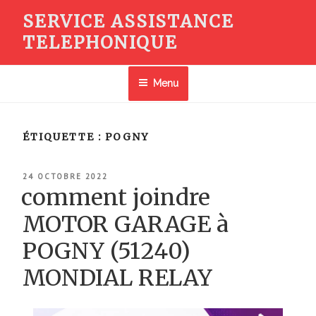
Aller
SERVICE ASSISTANCE
au
TELEPHONIQUE
contenu
principal
Menu
ÉTIQUETTE :
POGNY
PUBLIÉ
24 OCTOBRE 2022
LE
comment joindre
MOTOR GARAGE à
POGNY (51240)
MONDIAL RELAY