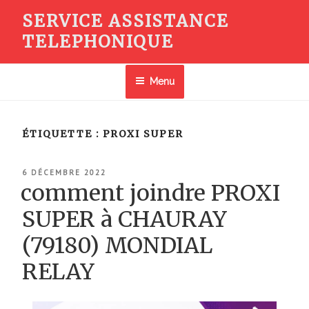
Aller
SERVICE ASSISTANCE
au
TELEPHONIQUE
contenu
principal
Menu
ÉTIQUETTE :
PROXI SUPER
PUBLIÉ
6 DÉCEMBRE 2022
LE
comment joindre PROXI
SUPER à CHAURAY
(79180) MONDIAL
RELAY