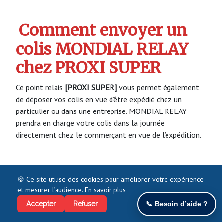
Comment envoyer un
colis MONDIAL RELAY
chez PROXI SUPER
Ce point relais
[PROXI SUPER]
vous permet également
de déposer vos colis en vue d’être expédié chez un
particulier ou dans une entreprise. MONDIAL RELAY
prendra en charge votre colis dans la journée
directement chez le commerçant en vue de l’expédition.
Comment faire le retour
🍪 Ce site utilise des cookies pour améliorer votre expérience
et mesurer l’audience.
En savoir plus
d’un colis chez PROXI
Accepter
Refuser
📞 Besoin d’aide ?
SUPER à LILLE