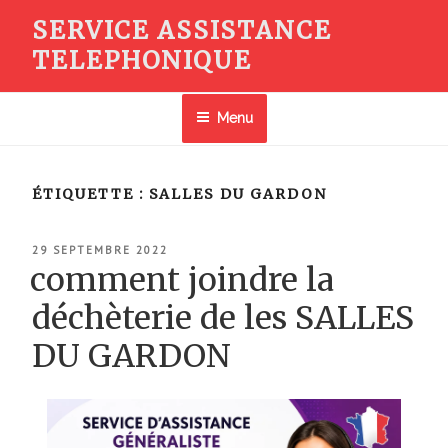
Aller
SERVICE ASSISTANCE
au
TELEPHONIQUE
contenu
principal
Menu
ÉTIQUETTE :
SALLES DU GARDON
PUBLIÉ
29 SEPTEMBRE 2022
LE
comment joindre la
déchèterie de les SALLES
DU GARDON