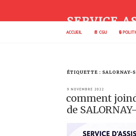
Aller
au
contenu
SERVICE A
principal
ACCUEIL
📄 CGU
🔒 POLIT
ÉTIQUETTE :
SALORNAY-
PUBLIÉ
9 NOVEMBRE 2022
LE
comment join
de SALORNAY