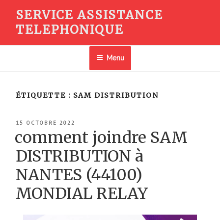
Aller
SERVICE ASSISTANCE
au
TELEPHONIQUE
contenu
principal
Menu
ÉTIQUETTE :
SAM DISTRIBUTION
PUBLIÉ
15 OCTOBRE 2022
LE
comment joindre SAM
DISTRIBUTION à
NANTES (44100)
MONDIAL RELAY