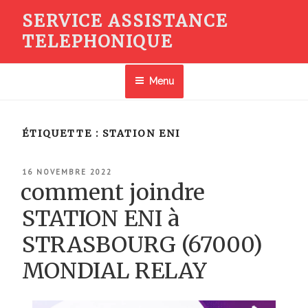
Aller
SERVICE ASSISTANCE
au
TELEPHONIQUE
contenu
principal
Menu
ÉTIQUETTE :
STATION ENI
PUBLIÉ
16 NOVEMBRE 2022
LE
comment joindre
STATION ENI à
STRASBOURG (67000)
MONDIAL RELAY