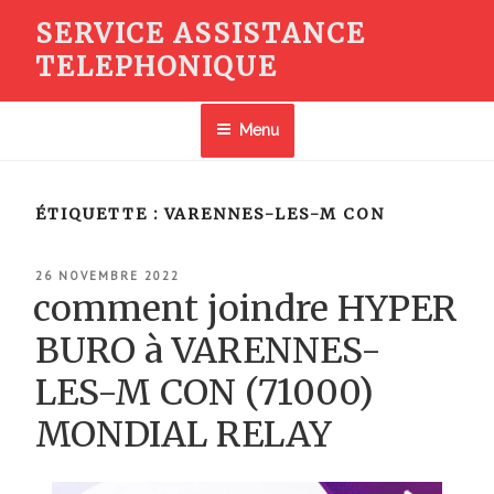
Aller
SERVICE ASSISTANCE
au
TELEPHONIQUE
contenu
principal
Menu
ÉTIQUETTE :
VARENNES-LES-M CON
PUBLIÉ
26 NOVEMBRE 2022
LE
comment joindre HYPER
BURO à VARENNES-
LES-M CON (71000)
MONDIAL RELAY