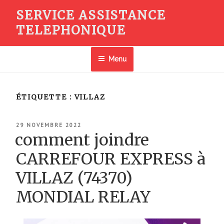
Aller
SERVICE ASSISTANCE
au
TELEPHONIQUE
contenu
principal
Menu
ÉTIQUETTE :
VILLAZ
PUBLIÉ
29 NOVEMBRE 2022
LE
comment joindre
CARREFOUR EXPRESS à
VILLAZ (74370)
MONDIAL RELAY