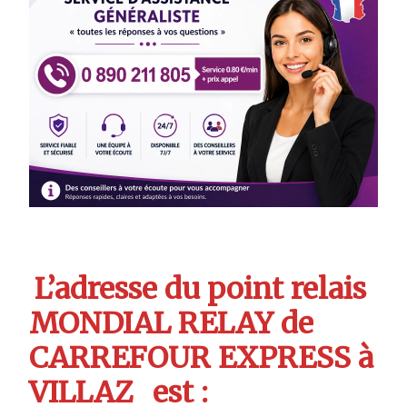
L’adresse du point relais
MONDIAL RELAY de
CARREFOUR EXPRESS à
VILLAZ
est :