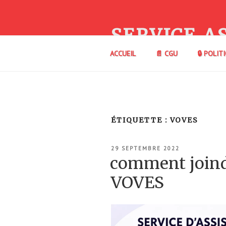
Aller
au
contenu
SERVICE A
principal
ACCUEIL
📄 CGU
🔒 POLIT
ÉTIQUETTE :
VOVES
PUBLIÉ
29 SEPTEMBRE 2022
LE
comment joindr
VOVES