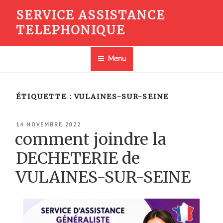
Aller
SERVICE ASSISTANCE
au
TELEPHONIQUE
contenu
principal
Menu
ÉTIQUETTE :
VULAINES-SUR-SEINE
PUBLIÉ
14 NOVEMBRE 2022
LE
comment joindre la
DECHETERIE de
VULAINES-SUR-SEINE