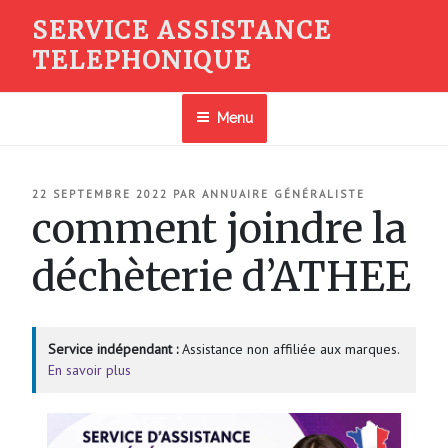
Aller
SERVICE ASSISTANCE
au
TELEPHONIQUE
contenu
principal
Menu
PUBLIÉ
22 SEPTEMBRE 2022
PAR
ANNUAIRE GÉNÉRALISTE
LE
comment joindre la
déchèterie d’ATHEE
Service indépendant :
Assistance non affiliée aux marques.
En savoir plus