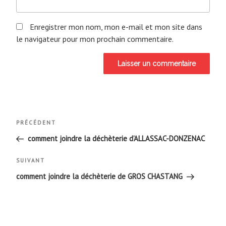
Enregistrer mon nom, mon e-mail et mon site dans
le navigateur pour mon prochain commentaire.
Navigation
Article
PRÉCÉDENT
de
précédent
comment joindre la déchèterie d’ALLASSAC-DONZENAC
l’article
Article
SUIVANT
suivant
comment joindre la déchèterie de GROS CHASTANG