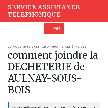
Aller
SERVICE ASSISTANCE
au
TELEPHONIQUE
contenu
principal
Menu
PUBLIÉ
22 NOVEMBRE 2022
PAR
ANNUAIRE GÉNÉRALISTE
LE
comment joindre la
DECHETERIE de
AULNAY-SOUS-
BOIS
Service indépendant :
Assistance non affiliée aux marques.