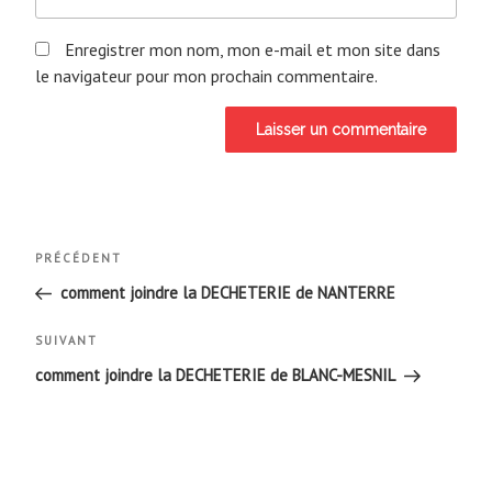
Enregistrer mon nom, mon e-mail et mon site dans
le navigateur pour mon prochain commentaire.
Navigation
Article
PRÉCÉDENT
de
précédent
comment joindre la DECHETERIE de NANTERRE
l’article
Article
SUIVANT
suivant
comment joindre la DECHETERIE de BLANC-MESNIL