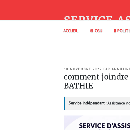
Aller
au
contenu
SERVICE A
principal
ACCUEIL
📄 CGU
🔒 POLIT
PUBLIÉ
10 NOVEMBRE 2022
PAR
ANNUAIR
LE
comment joindre
BATHIE
Service indépendant :
Assistance no