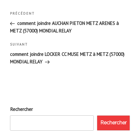
Navigation
Article
PRÉCÉDENT
de
précédent
comment joindre AUCHAN PIETON METZ ARENES à
METZ (57000) MONDIAL RELAY
l’article
Article
SUIVANT
suivant
comment joindre LOCKER CC MUSE METZ à METZ (57000)
MONDIAL RELAY
Rechercher
Rechercher