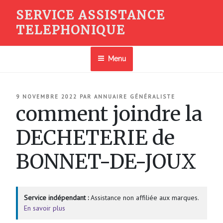
Aller
SERVICE ASSISTANCE
au
TELEPHONIQUE
contenu
principal
Menu
PUBLIÉ
9 NOVEMBRE 2022
PAR
ANNUAIRE GÉNÉRALISTE
LE
comment joindre la
DECHETERIE de
BONNET-DE-JOUX
Service indépendant :
Assistance non affiliée aux marques.
En savoir plus