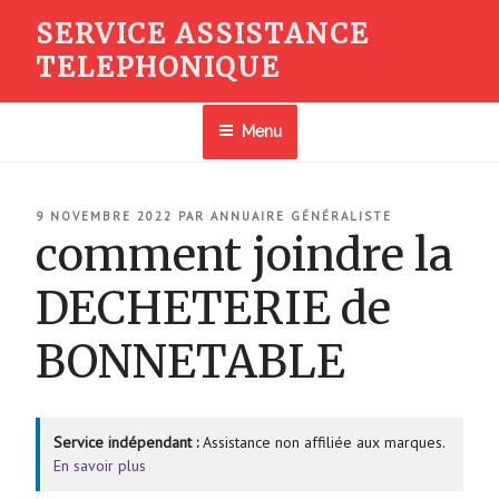
Aller
SERVICE ASSISTANCE
au
TELEPHONIQUE
contenu
principal
Menu
PUBLIÉ
9 NOVEMBRE 2022
PAR
ANNUAIRE GÉNÉRALISTE
LE
comment joindre la
DECHETERIE de
BONNETABLE
Service indépendant :
Assistance non affiliée aux marques.
En savoir plus