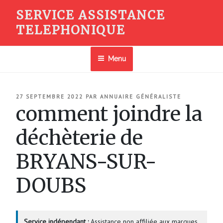
Aller
SERVICE ASSISTANCE
au
TELEPHONIQUE
contenu
principal
Menu
PUBLIÉ
27 SEPTEMBRE 2022
PAR
ANNUAIRE GÉNÉRALISTE
LE
comment joindre la
déchèterie de
BRYANS-SUR-
DOUBS
Service indépendant :
Assistance non affiliée aux marques.