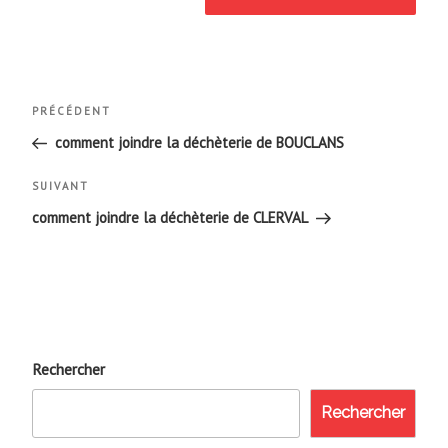
Navigation
Article
PRÉCÉDENT
de
précédent
comment joindre la déchèterie de BOUCLANS
l’article
Article
SUIVANT
suivant
comment joindre la déchèterie de CLERVAL
Rechercher
Rechercher