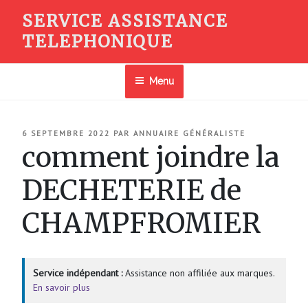
Aller
SERVICE ASSISTANCE
au
TELEPHONIQUE
contenu
principal
Menu
PUBLIÉ
6 SEPTEMBRE 2022
PAR
ANNUAIRE GÉNÉRALISTE
LE
comment joindre la
DECHETERIE de
CHAMPFROMIER
Service indépendant :
Assistance non affiliée aux marques.
En savoir plus