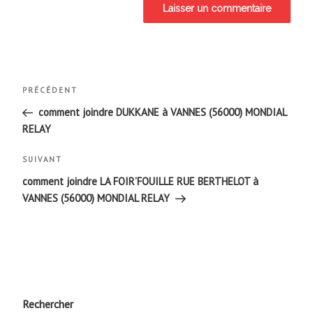
Navigation
Article
PRÉCÉDENT
de
précédent
comment joindre DUKKANE à VANNES (56000) MONDIAL
RELAY
l’article
Article
SUIVANT
suivant
comment joindre LA FOIR’FOUILLE RUE BERTHELOT à
VANNES (56000) MONDIAL RELAY
Rechercher