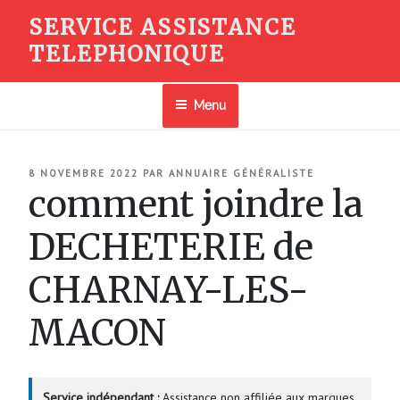
Aller
SERVICE ASSISTANCE
au
TELEPHONIQUE
contenu
principal
Menu
PUBLIÉ
8 NOVEMBRE 2022
PAR
ANNUAIRE GÉNÉRALISTE
LE
comment joindre la
DECHETERIE de
CHARNAY-LES-
MACON
Service indépendant :
Assistance non affiliée aux marques.