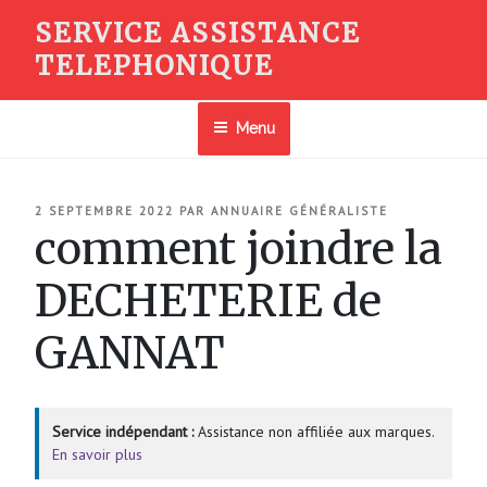
Aller
SERVICE ASSISTANCE
au
TELEPHONIQUE
contenu
principal
Menu
PUBLIÉ
2 SEPTEMBRE 2022
PAR
ANNUAIRE GÉNÉRALISTE
LE
comment joindre la
DECHETERIE de
GANNAT
Service indépendant :
Assistance non affiliée aux marques.
En savoir plus