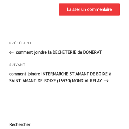
Navigation
Article
PRÉCÉDENT
de
précédent
comment joindre la DECHETERIE de DOMERAT
l’article
Article
SUIVANT
suivant
comment joindre INTERMARCHE ST AMANT DE BOIXE à
SAINT-AMANT-DE-BOIXE (16330) MONDIAL RELAY
Rechercher