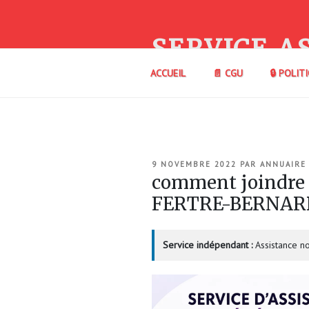
Aller
au
contenu
SERVICE A
principal
ACCUEIL
📄 CGU
🔒 POLIT
PUBLIÉ
9 NOVEMBRE 2022
PAR
ANNUAIRE
LE
comment joindre
FERTRE-BERNAR
Service indépendant :
Assistance no